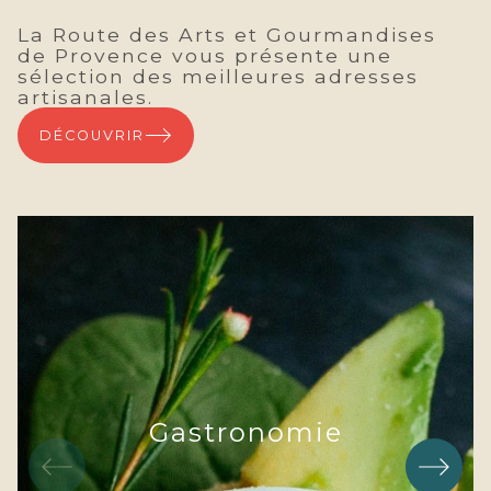
La Route des Arts et Gourmandises
de Provence vous présente une
sélection des meilleures adresses
artisanales.
DÉCOUVRIR
Gastronomie