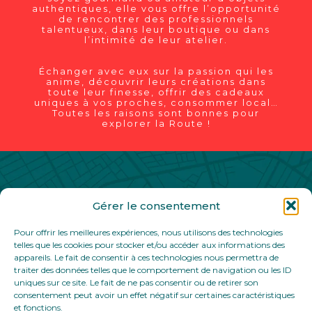
authentiques, elle vous offre l’opportunité
de rencontrer des professionnels
talentueux, dans leur boutique ou dans
l’intimité de leur atelier.
Échanger avec eux sur la passion qui les
anime, découvrir leurs créations dans
toute leur finesse, offrir des cadeaux
uniques à vos proches, consommer local…
Toutes les raisons sont bonnes pour
explorer la Route !
Gérer le consentement
Contact
Partenaires
Mentions légales
Pour offrir les meilleures expériences, nous utilisons des technologies
Politique de confidentialité
telles que les cookies pour stocker et/ou accéder aux informations des
appareils. Le fait de consentir à ces technologies nous permettra de
traiter des données telles que le comportement de navigation ou les ID
uniques sur ce site. Le fait de ne pas consentir ou de retirer son
consentement peut avoir un effet négatif sur certaines caractéristiques
et fonctions.