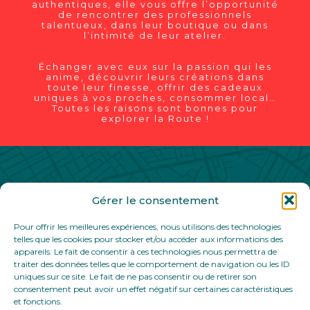
authentiques, elle vous offre l’opportunité
de rencontrer des professionnels
talentueux, dans leur boutique ou dans
l’intimité de leur atelier.
Échanger avec eux sur la passion qui les
anime, découvrir leurs créations dans
toute leur finesse, offrir des cadeaux
uniques à vos proches, consommer local…
Toutes les raisons sont bonnes pour
explorer la Route !
Gérer le consentement
Contact
Partenaires
Mentions légales
Pour offrir les meilleures expériences, nous utilisons des technologies
Politique de confidentialité
telles que les cookies pour stocker et/ou accéder aux informations des
appareils. Le fait de consentir à ces technologies nous permettra de
traiter des données telles que le comportement de navigation ou les ID
uniques sur ce site. Le fait de ne pas consentir ou de retirer son
consentement peut avoir un effet négatif sur certaines caractéristiques
et fonctions.