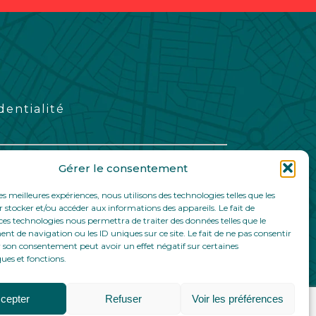
dentialité
Gérer le consentement
les meilleures expériences, nous utilisons des technologies telles que les
 stocker et/ou accéder aux informations des appareils. Le fait de
ces technologies nous permettra de traiter des données telles que le
 de navigation ou les ID uniques sur ce site. Le fait de ne pas consentir
r son consentement peut avoir un effet négatif sur certaines
ques et fonctions.
cepter
Refuser
Voir les préférences