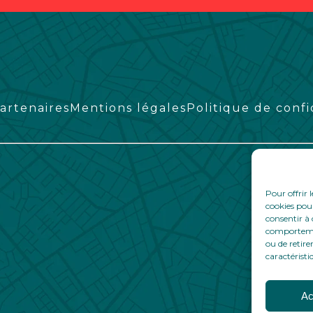
artenaires
Mentions légales
Politique de confi
Pour offrir 
cookies pour
consentir à 
comportement
ou de retire
caractéristi
Ac