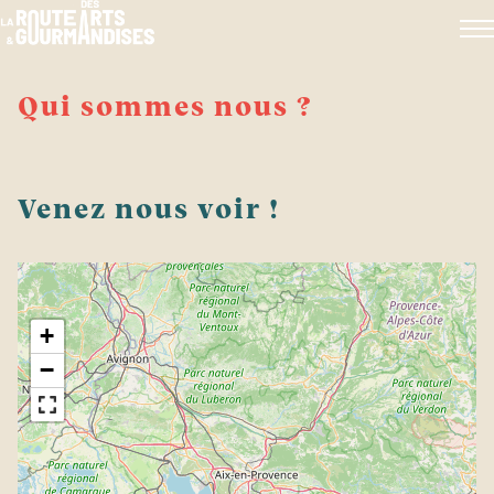
Aller
au
contenu
Qui sommes nous ?
Venez nous voir !
+
−