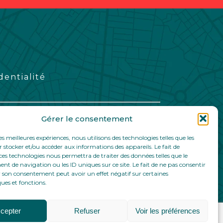
dentialité
Gérer le consentement
les meilleures expériences, nous utilisons des technologies telles que les
 stocker et/ou accéder aux informations des appareils. Le fait de
ces technologies nous permettra de traiter des données telles que le
 de navigation ou les ID uniques sur ce site. Le fait de ne pas consentir
r son consentement peut avoir un effet négatif sur certaines
ques et fonctions.
cepter
Refuser
Voir les préférences