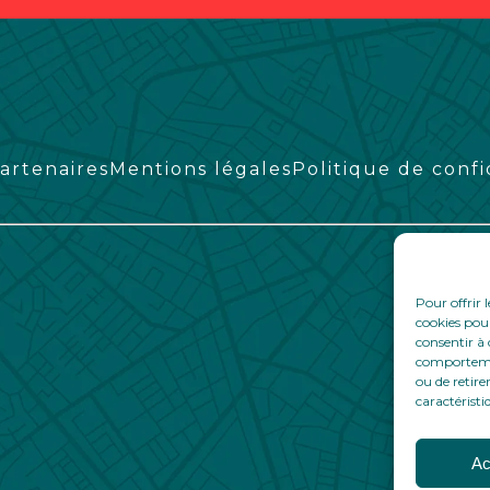
artenaires
Mentions légales
Politique de confi
Pour offrir 
cookies pour
consentir à 
comportement
ou de retire
caractéristi
Ac