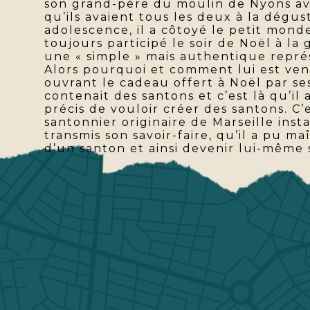
son grand-père du moulin de Nyons avec
qu’ils avaient tous les deux à la dégu
adolescence, il a côtoyé le petit monde
toujours participé le soir de Noël à la 
une « simple » mais authentique représ
Alors pourquoi et comment lui est venu
ouvrant le cadeau offert à Noël par se
contenait des santons et c’est là qu’il
précis de vouloir créer des santons. C
santonnier originaire de Marseille insta
transmis son savoir-faire, qu’il a pu ma
d’un santon et ainsi devenir lui-même 