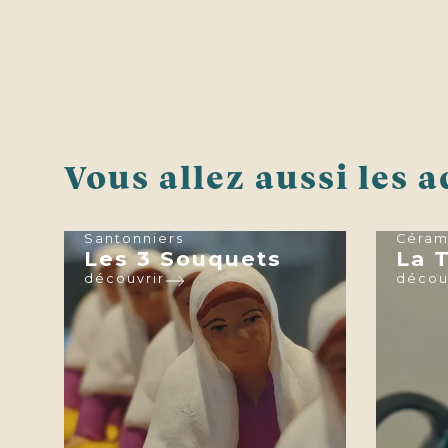
Vous allez aussi les a
Santonniers
Céram
Les 3 Souquets
La T
découvrir
décou