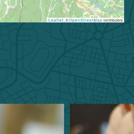
Leaflet
, ©
OpenStreetMap
contributors