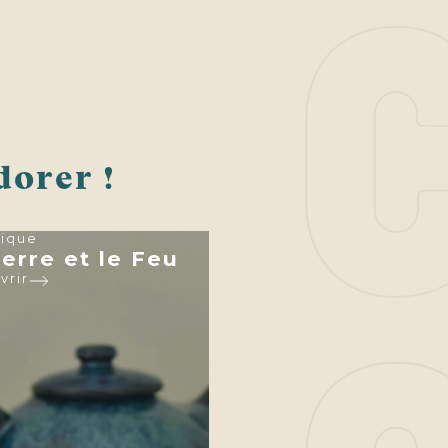
dorer !
ique
erre et le Feu
vrir