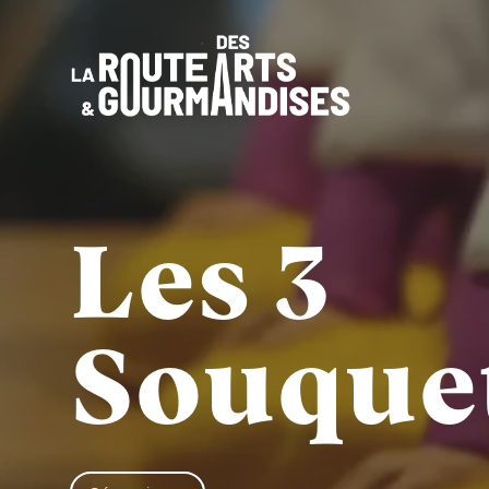
Aller
au
contenu
Les 3
Souque