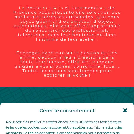
La Route des Arts et Gourmandises de
Provence vous présente une sélection des
meilleures adresses artisanales. Que vous
soyez gourmand ou amateur d’objets
authentiques, elle vous offre l’opportunité
de rencontrer des professionnels
talentueux, dans leur boutique ou dans
l’intimité de leur atelier.
Échanger avec eux sur la passion qui les
anime, découvrir leurs créations dans
toute leur finesse, offrir des cadeaux
uniques à vos proches, consommer local…
Toutes les raisons sont bonnes pour
explorer la Route !
Gérer le consentement
Contact
Partenaires
Mentions légales
Pour offrir les meilleures expériences, nous utilisons des technologies
Politique de confidentialité
telles que les cookies pour stocker et/ou accéder aux informations des
appareils. Le fait de consentir à ces technologies nous permettra de