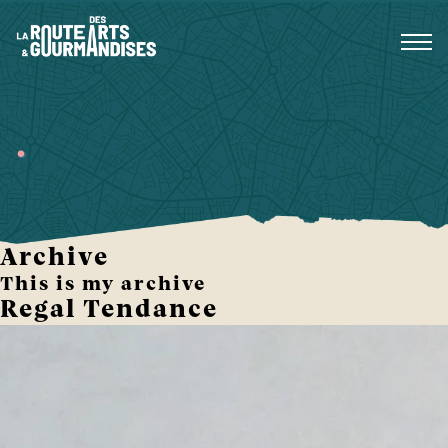
Aller
au
contenu
.
Archive
This is my archive
Regal Tendance